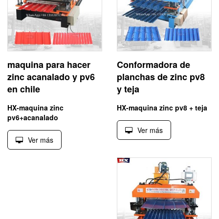
maquina para hacer
Conformadora de
zinc acanalado y pv6
planchas de zinc pv8
en chile
y teja
HX-maquina zinc
HX-maquina zinc pv8 + teja
pv6+acanalado
Ver más
Ver más